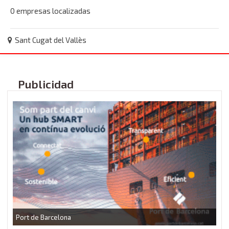
0 empresas localizadas
Sant Cugat del Vallès
Publicidad
P