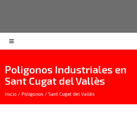
Poligonos Industriales en
Sant Cugat del Vallès
Inicio
/
Polígonos
/
Sant Cugat del Vallès