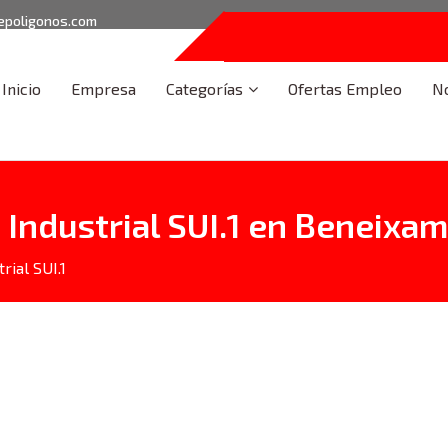
epoligonos.com
Inicio
Empresa
Categorías
Ofertas Empleo
No
Industrial SUI.1 en Beneixa
rial SUI.1