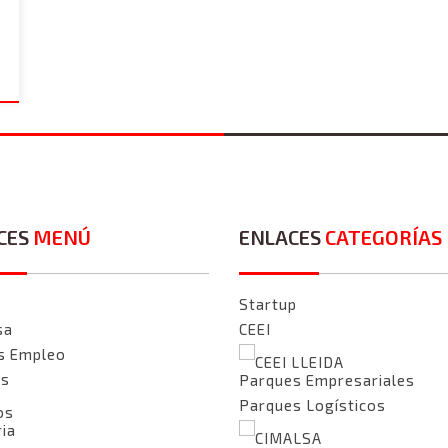
CES
MENÚ
ENLACES
CATEGORÍAS
Startup
sa
CEEI
s Empleo
CEEI LLEIDA
as
Parques Empresariales
Parques Logísticos
os
ria
CIMALSA