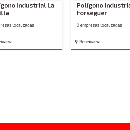
ígono Industrial La
Polígono Industria
illa
Forseguer
resas localizadas
0 empresas localizadas
eixama
Beneixama