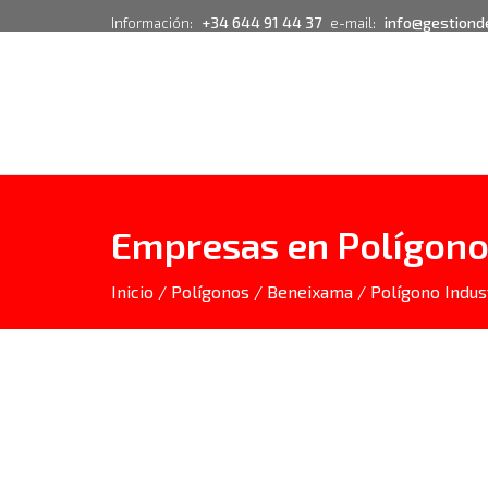
+34 644 91 44 37
info@gestiond
Información:
e-mail:
Empresas en Polígono 
Inicio
/
Polígonos
/
Beneixama
/ Polígono Indust