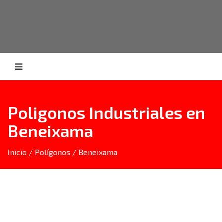
Poligonos Industriales en
Beneixama
Inicio
/
Polígonos
/
Beneixama