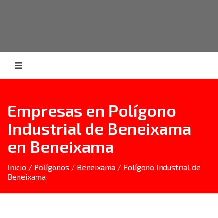
Empresas en Polígono
Industrial de Beneixama
en Beneixama
Inicio
/
Polígonos
/
Beneixama
/ Polígono Industrial de
Beneixama