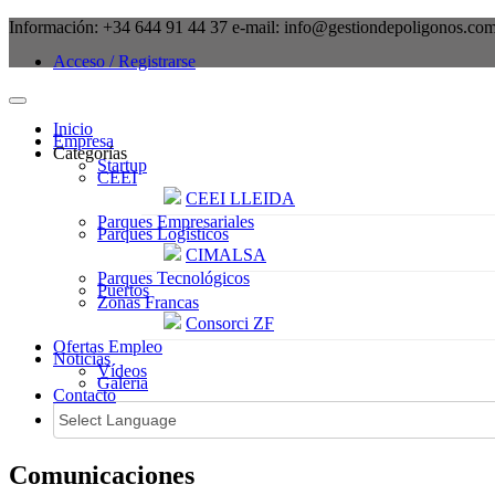
Información:
+34 644 91 44 37
e-mail:
info@gestiondepoligonos.co
Acceso / Registrarse
Inicio
Empresa
Categorías
Startup
CEEI
CEEI LLEIDA
Parques Empresariales
Parques Logísticos
CIMALSA
Parques Tecnológicos
Puertos
Zonas Francas
Consorci ZF
Ofertas Empleo
Noticias
Vídeos
Galeria
Contacto
Comunicaciones