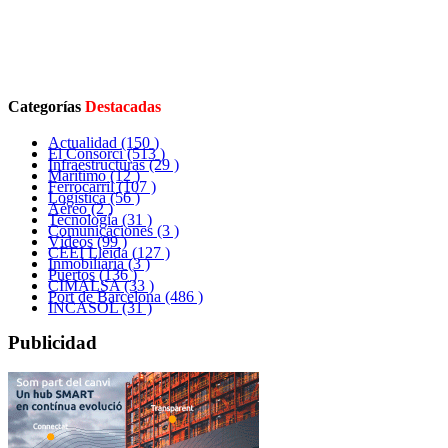
Categorías
Destacadas
Actualidad
(150 )
El Consorci
(513 )
Infraestructuras
(29 )
Marítimo
(12 )
Ferrocarril
(107 )
Logística
(56 )
Aéreo
(2 )
Tecnología
(31 )
Comunicaciones
(3 )
Vídeos
(99 )
CEEI Lleida
(127 )
Inmobiliaria
(3 )
Puertos
(136 )
CIMALSA
(33 )
Port de Barcelona
(486 )
INCASOL
(31 )
Publicidad