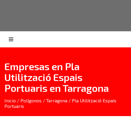
Empresas en Pla
Utilització Espais
Portuaris en Tarragona
Inicio
/
Polígonos
/
Tarragona
/ Pla Utilització Espais
Portuaris