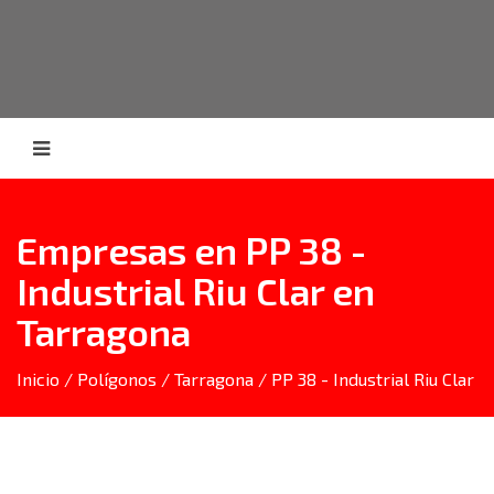
Empresas en PP 38 -
Industrial Riu Clar en
Tarragona
Inicio
/
Polígonos
/
Tarragona
/ PP 38 - Industrial Riu Clar