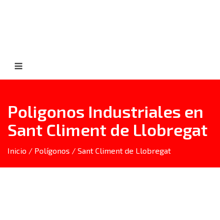
Poligonos Industriales en
Sant Climent de Llobregat
Inicio
/
Polígonos
/
Sant Climent de Llobregat