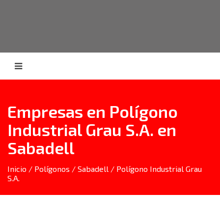
Empresas en Polígono
Industrial Grau S.A. en
Sabadell
Inicio
/
Polígonos
/
Sabadell
/ Polígono Industrial Grau
S.A.