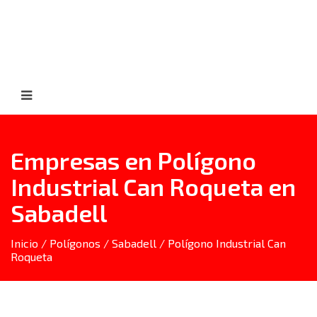
Empresas en Polígono
Industrial Can Roqueta en
Sabadell
Inicio
/
Polígonos
/
Sabadell
/ Polígono Industrial Can
Roqueta