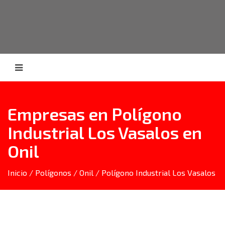
Empresas en Polígono
Industrial Los Vasalos en
Onil
Inicio
/
Polígonos
/
Onil
/ Polígono Industrial Los Vasalos