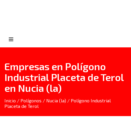
Empresas en Polígono
Industrial Placeta de Terol
en Nucia (la)
Inicio
/
Polígonos
/
Nucia (la)
/ Polígono Industrial
Placeta de Terol