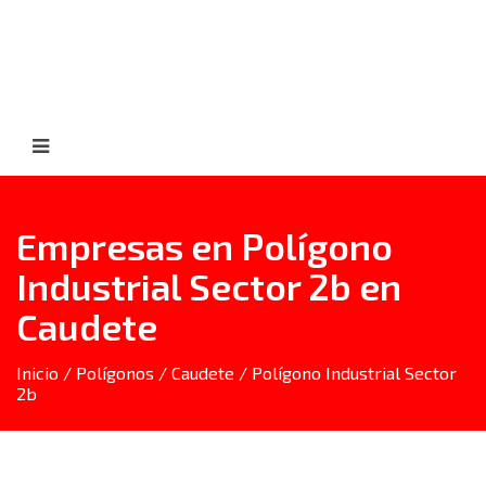
Empresas en Polígono
Industrial Sector 2b en
Caudete
Inicio
/
Polígonos
/
Caudete
/ Polígono Industrial Sector
2b