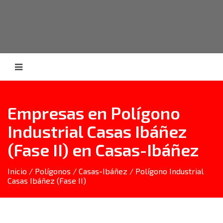
Empresas en Polígono
Industrial Casas Ibáñez
(Fase II) en Casas-Ibáñez
Inicio
/
Polígonos
/
Casas-Ibáñez
/ Polígono Industrial
Casas Ibáñez (Fase II)