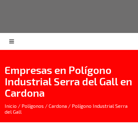
Empresas en Polígono
Industrial Serra del Gall en
Cardona
Inicio
/
Polígonos
/
Cardona
/ Polígono Industrial Serra
del Gall