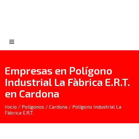
Empresas en Polígono
Industrial La Fàbrica E.R.T.
en Cardona
Inicio
/
Polígonos
/
Cardona
/ Polígono Industrial La
Fàbrica E.R.T.