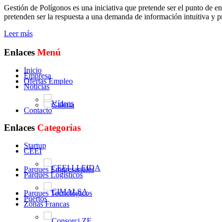
Gestión de Polígonos es una iniciativa que pretende ser el punto de en
pretenden ser la respuesta a una demanda de información intuitiva y pr
Leer más
Enlaces
Menú
Inicio
Empresa
Ofertas Empleo
Noticias
Vídeos
Galeria
Contacto
Enlaces
Categorías
Startup
CEEI
CEEI LLEIDA
Parques Empresariales
Parques Logísticos
CIMALSA
Parques Tecnológicos
Puertos
Zonas Francas
Consorci ZF