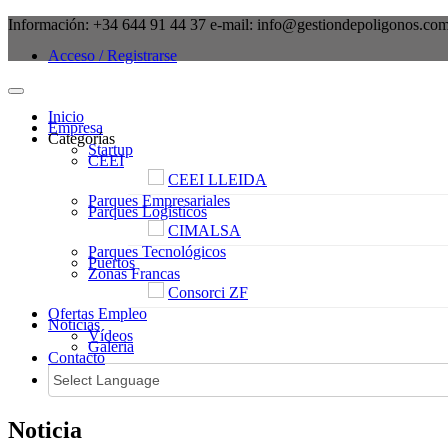
Información:
+34 644 91 44 37
e-mail:
info@gestiondepoligonos.co
Acceso / Registrarse
Inicio
Empresa
Categorías
Startup
CEEI
CEEI LLEIDA
Parques Empresariales
Parques Logísticos
CIMALSA
Parques Tecnológicos
Puertos
Zonas Francas
Consorci ZF
Ofertas Empleo
Noticias
Vídeos
Galeria
Contacto
Noticia