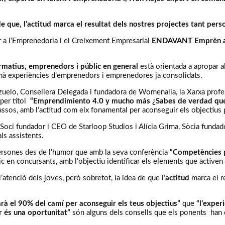
 que, l’actitud marca el resultat dels nostres projectes tant per
er a l’Emprenedoria i el Creixement Empresarial
ENDAVANT Emprèn a
ormatius, emprenedors i públic en general
està orientada a apropar a
à experiències d’emprenedors i emprenedores ja consolidats.
lo, Consellera Delegada i fundadora de Womenalia, la Xarxa professi
 per títol
“Emprendimiento 4.0 y mucho más ¿Sabes de verdad que e
cassos, amb l’actitud com eix fonamental per aconseguir els objectius
 Soci fundador i CEO de Starloop Studios i Alícia Grima, Sòcia fun
ls assistents.
persones des de l’humor que amb la seva conferència
“Competències p
blic en concursants, amb l’objectiu identificar els elements que active
atenció dels joves, però sobretot, la idea de que l’
actitud
marca el r
carà el 90% del camí per aconseguir els teus objectius”
que
“l’exper
or és una oportunitat”
són alguns dels consells que els ponents han d