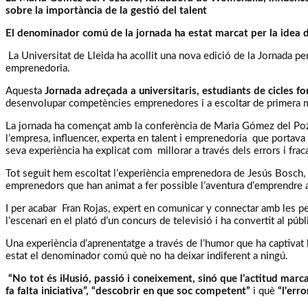
sobre la importància de la gestió del talent
El denominador comú de la jornada ha estat marcat per la idea de
La Universitat de Lleida ha acollit una nova edició de la Jornada p
emprenedoria.
Aquesta
Jornada adreçada a universitaris, estudiants de cicles f
desenvolupar competències emprenedores i a escoltar de primera m
La jornada ha començat amb la conferència de Maria Gómez del Pozue
l’empresa, influencer, experta en talent i emprenedoria que portava
seva experiència ha explicat com millorar a través dels errors i fra
Tot seguit hem escoltat l’experiència emprenedora de Jesús Bosch,
emprenedors que han animat a fer possible l’aventura d’emprendre a
I per acabar Fran Rojas, expert en comunicar y connectar amb les 
l’escenari en el plató d’un concurs de televisió i ha convertit al pú
Una experiència d’aprenentatge a través de l’humor que ha captivat l’
estat el denominador comú què no ha deixar indiferent a ningú.
“No tot és il·lusió, passió i coneixement, sinó que l’actitud mar
fa falta iniciativa”, “descobrir en que soc competent”
i què
“l’err