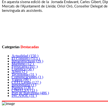
En aquesta sisena edició de la Jornada Endavant, Carles Gibert, Di
Mercats de l’Ajuntament de Lleida; Oriol Oró, Conseller Delegat de
benvinguda als assistents.
Categorías
Destacadas
Actualidad
(150 )
El Consorci
(513 )
Infraestructuras
(29 )
Marítimo
(12 )
Ferrocarril
(107 )
Logística
(56 )
Aéreo
(2 )
Tecnología
(31 )
Comunicaciones
(3 )
Vídeos
(99 )
CEEI Lleida
(127 )
Inmobiliaria
(3 )
Puertos
(136 )
CIMALSA
(33 )
Port de Barcelona
(486 )
INCASOL
(31 )