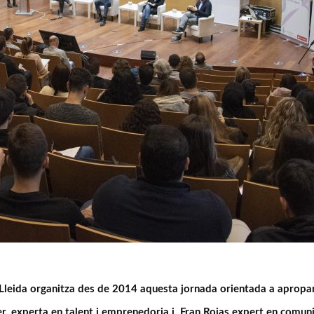
 Lleida organitza des de 2014 aquesta jornada orientada a apropa
 experta en talent i emprenedoria i, Fran Rojas expert en comuni