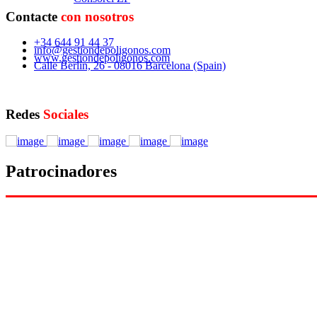
Contacte
con nosotros
+34 644 91 44 37
info@gestiondepoligonos.com
www.gestiondepoligonos.com
Calle Berlín, 26 - 08016 Barcelona (Spain)
Redes
Sociales
Patrocinadores