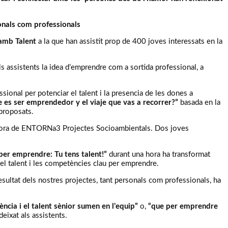
sonals com professionals
mb Talent
a la que han assistit prop de 400 joves interessats en la
ls assistents la idea d’emprendre com a sortida professional, a
onal per potenciar el talent i la presencia de les dones a
s ser emprendedor y el viaje que vas a recorrer?”
basada en la
 proposats.
dadora de ENTORNa3 Projectes Socioambientals. Dos joves
er emprendre: Tu tens talent!”
durant una hora ha transformat
n el talent i les competències clau per emprendre.
esultat dels nostres projectes, tant personals com professionals, ha
iència i el talent sènior sumen en l’equip”
o,
“que per emprendre
eixat als assistents.