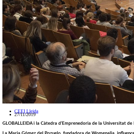
CEEI Lleida
27/11/2019
GLOBALLEIDA i
la Càtedra d’Emprenedoria de la Universitat de
La Maria Gómez del Pozuelo, fundadora de Womenalia, influencer,