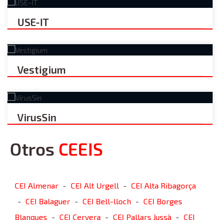
USE-IT
Vestigium
VirusSin
Otros
CEEIS
CEI Almenar
CEI Alt Urgell
CEI Alta Ribagorça
-
-
CEI Balaguer
CEI Bell-lloch
CEI Borges
-
-
-
Blanques
CEI Cervera
CEI Pallars Jussà
CEI
-
-
-