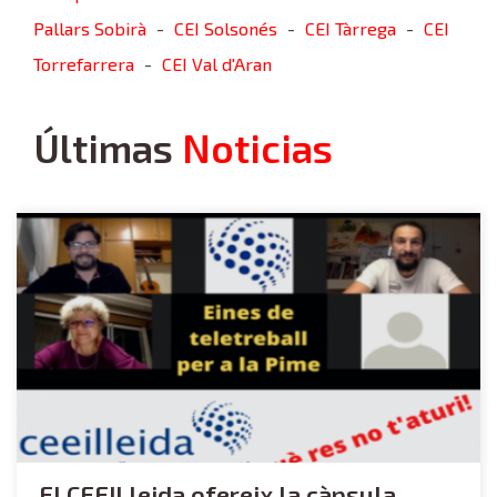
Pallars Sobirà
CEI Solsonés
CEI Tàrrega
CEI
-
-
-
Torrefarrera
CEI Val d'Aran
-
Últimas
Noticias
El CEEILleida ofereix la càpsula