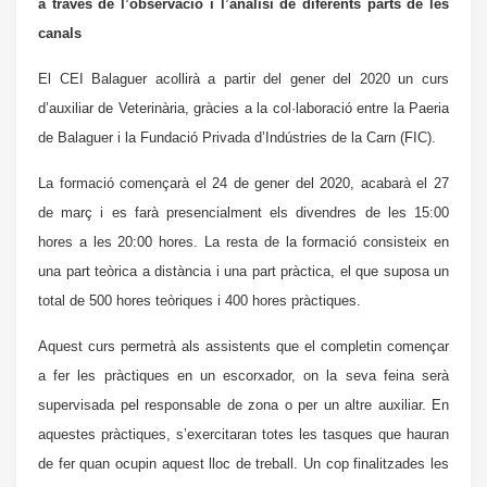
a través de l’observació i l’anàlisi de diferents parts de les
canals
El CEI Balaguer acollirà a partir del gener del 2020 un curs
d’auxiliar de Veterinària, gràcies a la col·laboració entre la Paeria
de Balaguer i la Fundació Privada d’Indústries de la Carn (FIC).
La formació començarà el 24 de gener del 2020, acabarà el 27
de març i es farà presencialment els divendres de les 15:00
hores a les 20:00 hores. La resta de la formació consisteix en
una part teòrica a distància i una part pràctica, el que suposa un
total de 500 hores teòriques i 400 hores pràctiques.
Aquest curs permetrà als assistents que el completin començar
a fer les pràctiques en un escorxador, on la seva feina serà
supervisada pel responsable de zona o per un altre auxiliar. En
aquestes pràctiques, s’exercitaran totes les tasques que hauran
de fer quan ocupin aquest lloc de treball. Un cop finalitzades les