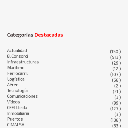
Categorías
Destacadas
Actualidad
(150 )
El Consorci
(513 )
Infraestructuras
(29 )
Marítimo
(12 )
Ferrocarril
(107 )
Logística
(56 )
Aéreo
(2 )
Tecnología
(31 )
Comunicaciones
(3 )
Vídeos
(99 )
CEEI Lleida
(127 )
Inmobiliaria
(3 )
Puertos
(136 )
CIMALSA
(33 )