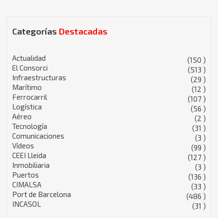
Categorías
Destacadas
Actualidad
(150 )
El Consorci
(513 )
Infraestructuras
(29 )
Marítimo
(12 )
Ferrocarril
(107 )
Logística
(56 )
Aéreo
(2 )
Tecnología
(31 )
Comunicaciones
(3 )
Vídeos
(99 )
CEEI Lleida
(127 )
Inmobiliaria
(3 )
Puertos
(136 )
CIMALSA
(33 )
Port de Barcelona
(486 )
INCASOL
(31 )