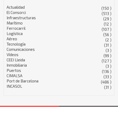
Actualidad
(150 )
El Consorci
(513 )
Infraestructuras
(29 )
Marítimo
(12 )
Ferrocarril
(107 )
Logística
(56 )
Aéreo
(2 )
Tecnología
(31 )
Comunicaciones
(3 )
Vídeos
(99 )
CEEI Lleida
(127 )
Inmobiliaria
(3 )
Puertos
(136 )
CIMALSA
(33 )
Port de Barcelona
(486 )
INCASOL
(31 )