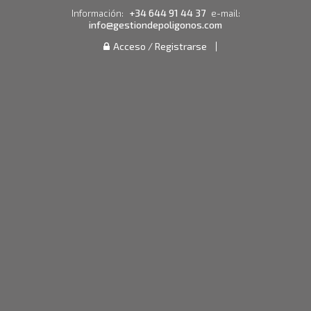
+34 644 91 44 37
Información:
e-mail:
info@gestiondepoligonos.com
Acceso / Registrarse