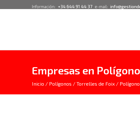
+34 644 91 44 37
info@gestiond
Información:
e-mail:
Empresas en Polígono I
Inicio
/
Polígonos
/
Torrelles de Foix
/ Polígono 