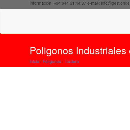
Información:
+34 644 91 44 37
e-mail:
info@gestionde
Poligonos Industriales
Inicio
/
Polígonos
/
Tordera