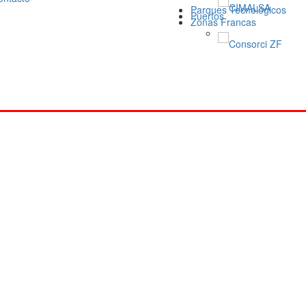
CIMALSA
Parques Tecnológicos
Puertos
Zonas Francas
Consorci ZF