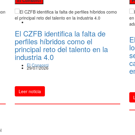
El Consorci
P
El CZFB identifica la falta de
E
n
perfiles híbridos como el
l
principal reto del talento en la
s
industria 4.0
c
El Consorci
29/07/2026
e
Leer noticia