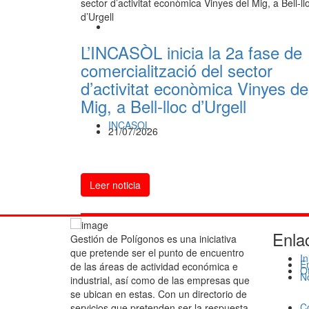
L’INCASÒL inicia la 2a fase de
comercialització del sector
d’activitat econòmica Vinyes de
Mig, a Bell-lloc d’Urgell
INCASOL
21/07/2026
Leer noticia
Enla
Gestión de Polígonos es una iniciativa
que pretende ser el punto de encuentro
In
E
de las áreas de actividad económica e
O
No
industrial, así como de las empresas que
se ubican en estas. Con un directorio de
C
servicios que pretenden ser la respuesta