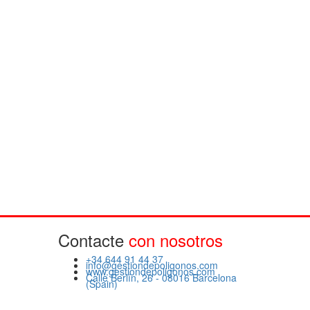
Contacte
con nosotros
+34 644 91 44 37
info@gestiondepoligonos.com
www.gestiondepoligonos.com
Calle Berlín, 26 - 08016 Barcelona
(Spain)