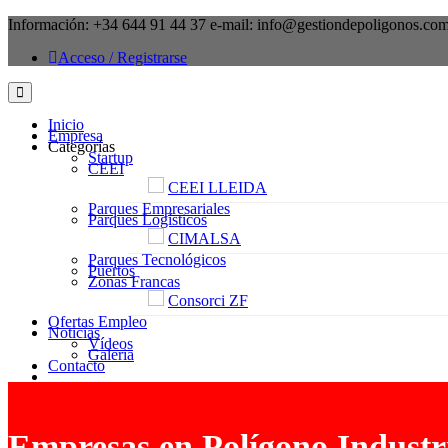
Información:
+34 644 91 44 37
e-mail:
info@gestiondepoligonos.co
Acceso / Registrarse
Inicio
Empresa
Categorías
Startup
CEEI
CEEI LLEIDA
Parques Empresariales
Parques Logísticos
CIMALSA
Parques Tecnológicos
Puertos
Zonas Francas
Consorci ZF
Ofertas Empleo
Noticias
Vídeos
Galeria
Contacto
Empresas en Polígono Industria