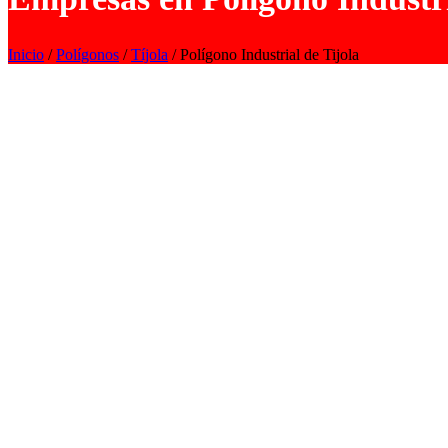
Inicio
/
Polígonos
/
Tíjola
/ Polígono Industrial de Tijola