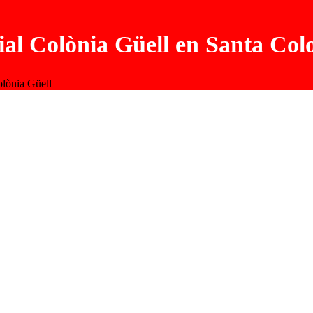
ial Colònia Güell en Santa Col
olònia Güell