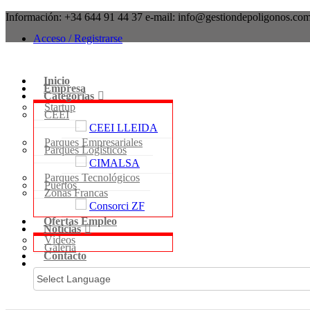
Información:
+34 644 91 44 37
e-mail:
info@gestiondepoligonos.co
Acceso / Registrarse
Inicio
Empresa
Categorías
Startup
CEEI
CEEI LLEIDA
Parques Empresariales
Parques Logísticos
CIMALSA
Parques Tecnológicos
Puertos
Zonas Francas
Consorci ZF
Ofertas Empleo
Noticias
Vídeos
Galeria
Contacto