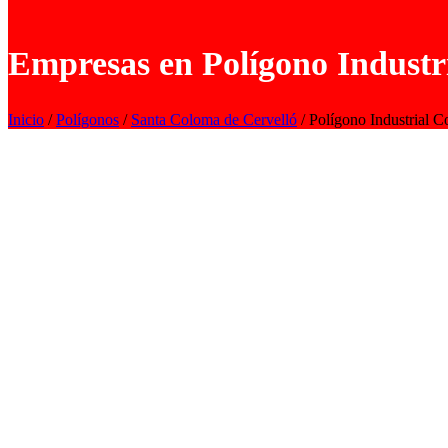
Empresas en Polígono Industr
Inicio
/
Polígonos
/
Santa Coloma de Cervelló
/ Polígono Industrial C