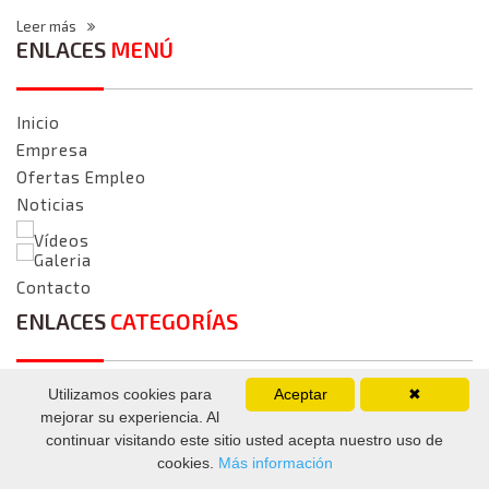
Leer más
ENLACES
MENÚ
Inicio
Empresa
Ofertas Empleo
Noticias
Vídeos
Galeria
Contacto
ENLACES
CATEGORÍAS
Startup
Utilizamos cookies para
Aceptar
✖
mejorar su experiencia. Al
CEEI
continuar visitando este sitio usted acepta nuestro uso de
CEEI LLEIDA
cookies.
Más información
Parques Empresariales