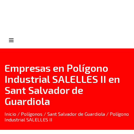
Empresas en Polígono
Industrial SALELLES II en
Sant Salvador de
Guardiola
Inicio
/
Polígonos
/
Sant Salvador de Guardiola
/ Polígono
Industrial SALELLES II