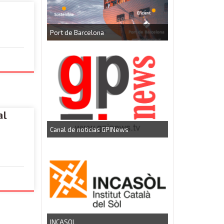
Port de Barcelona
CEEI Torrefarrer
al
Canal de noticias GPINews
INCASOL