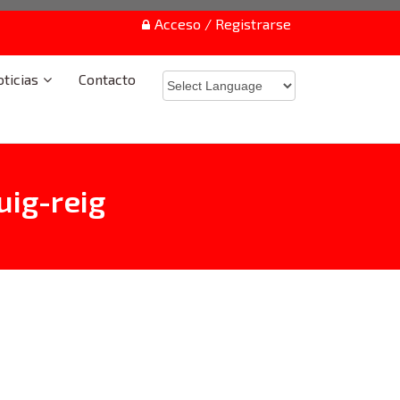
Acceso / Registrarse
ticias
Contacto
uig-reig