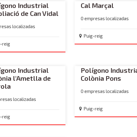
ígono Industrial
Cal Marçal
liació de Can Vidal
0 empresas localizadas
Port de Barcelona
resas localizadas
Puig-reig
CEEI Torrefarrera
-reig
ígono Industrial
Polígono Industri
ònia l'Ametlla de
Colònia Pons
Canal de noticias GPINews
ola
0 empresas localizadas
resas localizadas
Puig-reig
-reig
INCASOL