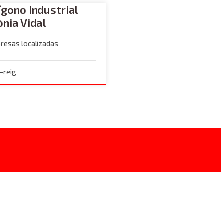
ígono Industrial
ònia Vidal
resas localizadas
-reig
DFACTORY