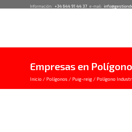
+34 644 91 44 37
info@gestiond
Información:
e-mail:
Empresas en Polígono I
Inicio
/
Polígonos
/
Puig-reig
/ Polígono Industri