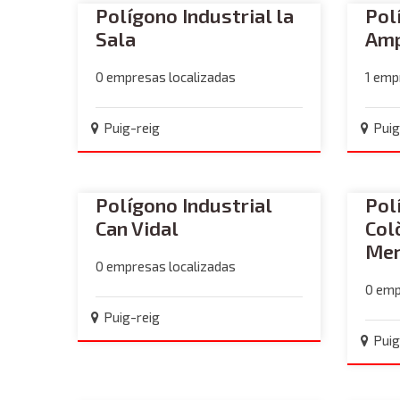
Polígono Industrial la
Pol
Sala
Amp
0 empresas localizadas
1 emp
Puig-reig
Puig
Polígono Industrial
Pol
Can Vidal
Col
Mer
0 empresas localizadas
0 emp
Puig-reig
Puig