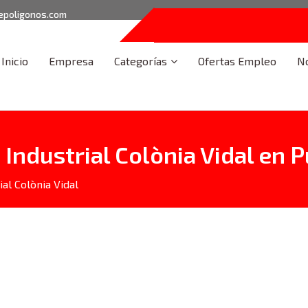
epoligonos.com
Inicio
Empresa
Categorías
Ofertas Empleo
No
ndustrial Colònia Vidal en P
al Colònia Vidal