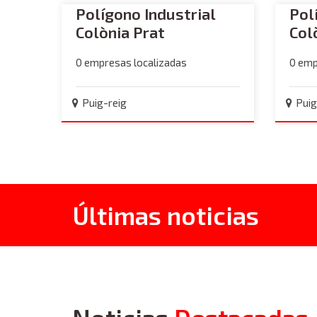
Polígono Industrial
Pol
Colònia Prat
Col
0 empresas localizadas
0 emp
Puig-reig
Puig
Últimas noticias