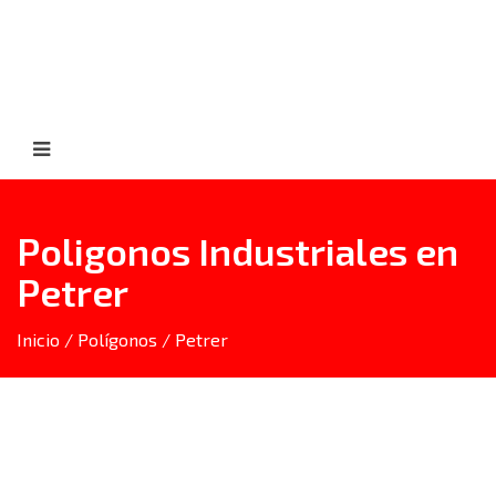
Poligonos Industriales en
Petrer
Inicio
/
Polígonos
/
Petrer