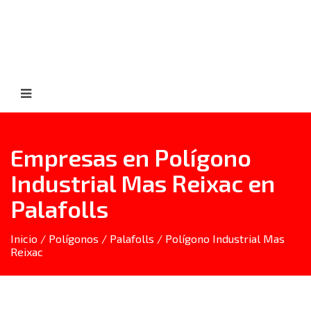
Empresas en Polígono
Industrial Mas Reixac en
Palafolls
Inicio
/
Polígonos
/
Palafolls
/ Polígono Industrial Mas
Reixac