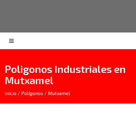
Poligonos Industriales en
Mutxamel
Inicio
/
Polígonos
/
Mutxamel