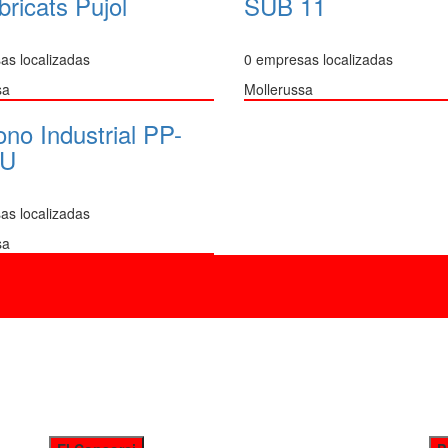
bricats Pujol
SUB 11
as localizadas
0 empresas localizadas
sa
Mollerussa
ono Industrial PP-
AU
as localizadas
sa