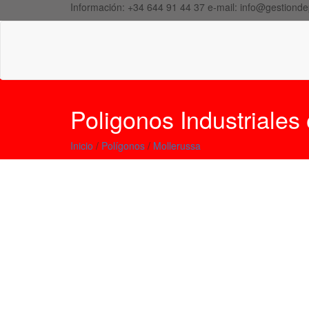
Información:
+34 644 91 44 37
e-mail:
info@gestionde
Poligonos Industriales
Inicio
/
Polígonos
/
Mollerussa