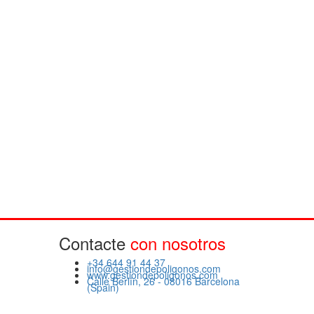
Contacte
con nosotros
+34 644 91 44 37
info@gestiondepoligonos.com
www.gestiondepoligonos.com
Calle Berlín, 26 - 08016 Barcelona
(Spain)