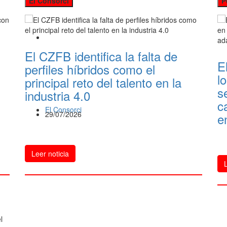
El Consorci
P
El CZFB identifica la falta de
E
n
perfiles híbridos como el
l
principal reto del talento en la
s
industria 4.0
c
El Consorci
29/07/2026
e
Leer noticia