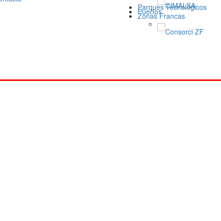
CIMALSA
Parques Tecnológicos
Puertos
Zonas Francas
Consorci ZF