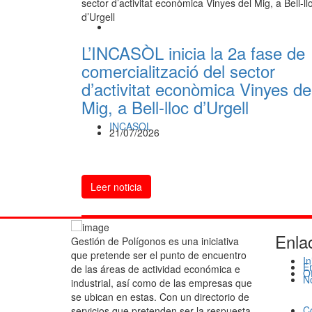
L’INCASÒL inicia la 2a fase de
comercialització del sector
d’activitat econòmica Vinyes de
Mig, a Bell-lloc d’Urgell
INCASOL
21/07/2026
Leer noticia
Enla
Gestión de Polígonos es una iniciativa
que pretende ser el punto de encuentro
In
E
de las áreas de actividad económica e
O
No
industrial, así como de las empresas que
se ubican en estas. Con un directorio de
C
servicios que pretenden ser la respuesta