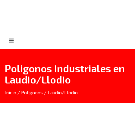
Poligonos Industriales en
Laudio/Llodio
Inicio
/
Polígonos
/
Laudio/Llodio