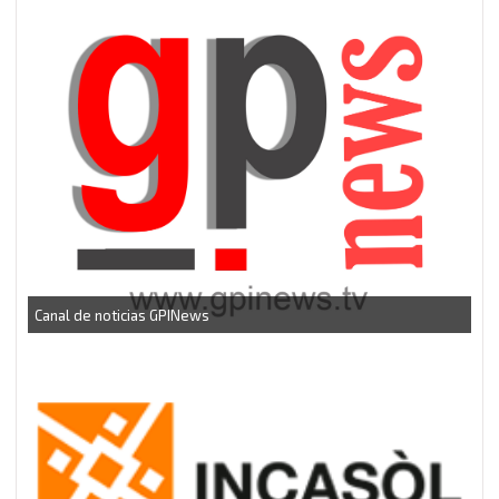
CEEI Torrefarrera