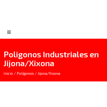
Poligonos Industriales en
Jijona/Xixona
Inicio
/
Polígonos
/
Jijona/Xixona