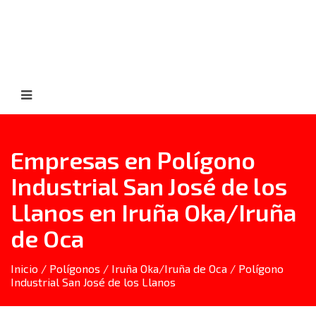
Empresas en Polígono
Industrial San José de los
Llanos en Iruña Oka/Iruña
de Oca
Inicio
/
Polígonos
/
Iruña Oka/Iruña de Oca
/ Polígono
Industrial San José de los Llanos