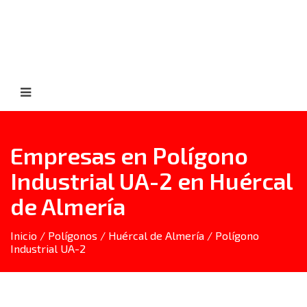
Empresas en Polígono
Industrial UA-2 en Huércal
de Almería
Inicio
/
Polígonos
/
Huércal de Almería
/ Polígono
Industrial UA-2