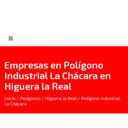
Empresas en Polígono
Industrial La Chácara en
Higuera la Real
Inicio
/
Polígonos
/
Higuera la Real
/ Polígono Industrial
La Chácara