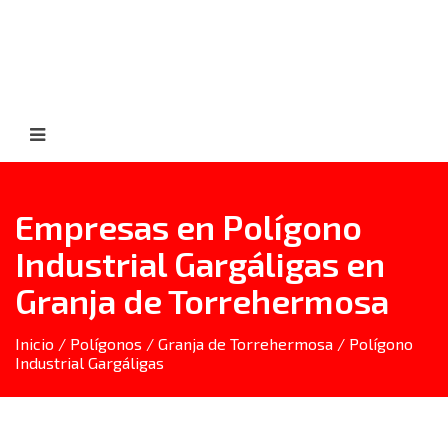
Empresas en Polígono
Industrial Gargáligas en
Granja de Torrehermosa
Inicio
/
Polígonos
/
Granja de Torrehermosa
/ Polígono
Industrial Gargáligas