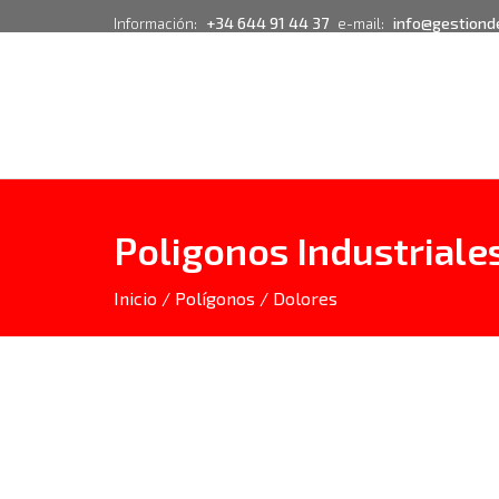
+34 644 91 44 37
info@gestiond
Información:
e-mail:
Poligonos Industriale
Inicio
/
Polígonos
/
Dolores