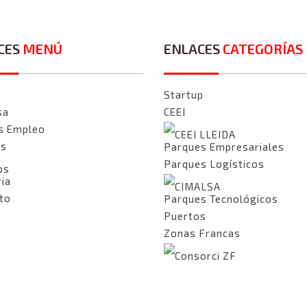
CES
MENÚ
ENLACES
CATEGORÍAS
Startup
sa
CEEI
s Empleo
CEEI LLEIDA
as
Parques Empresariales
Parques Logísticos
os
ria
CIMALSA
to
Parques Tecnológicos
Puertos
Zonas Francas
Consorci ZF