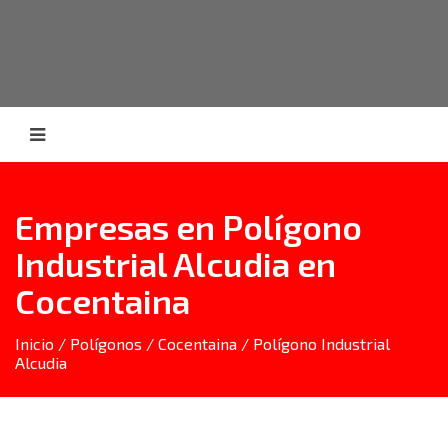
Empresas en Polígono
Industrial Alcudia en
Cocentaina
Inicio
/
Polígonos
/
Cocentaina
/ Polígono Industrial
Alcudia