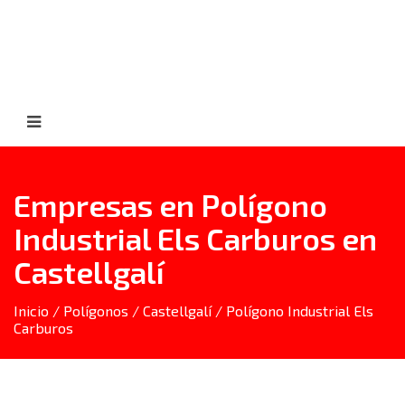
Empresas en Polígono
Industrial Els Carburos en
Castellgalí
Inicio
/
Polígonos
/
Castellgalí
/ Polígono Industrial Els
Carburos