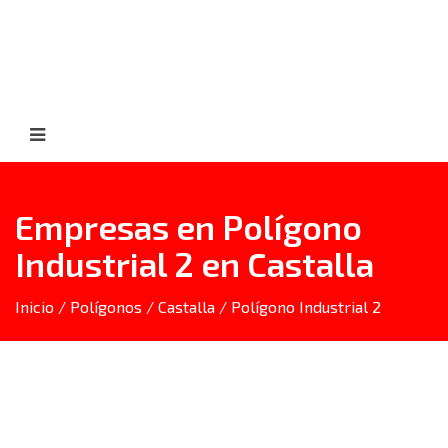
Empresas en Polígono
Industrial 2 en Castalla
Inicio
/
Polígonos
/
Castalla
/ Polígono Industrial 2