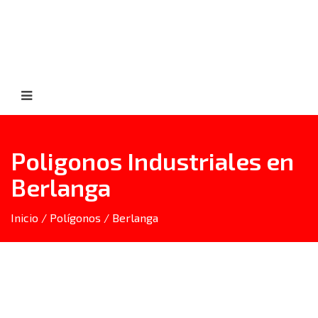
Poligonos Industriales en
Berlanga
Inicio
/
Polígonos
/
Berlanga