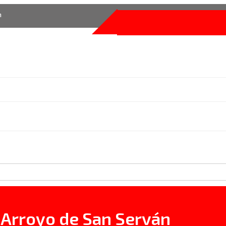
m
 Arroyo de San Serván