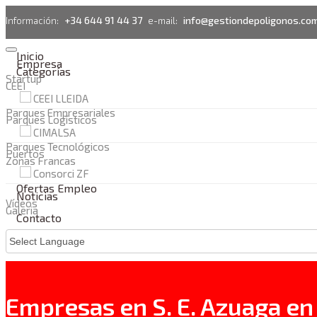
+34 644 91 44 37
info@gestiondepoligonos.co
Información:
e-mail:
Inicio
Empresa
Categorías
Startup
CEEI
CEEI LLEIDA
Parques Empresariales
Parques Logísticos
CIMALSA
Parques Tecnológicos
Puertos
Zonas Francas
Consorci ZF
Ofertas Empleo
Noticias
Vídeos
Galeria
Contacto
Empresas en S. E. Azuaga en