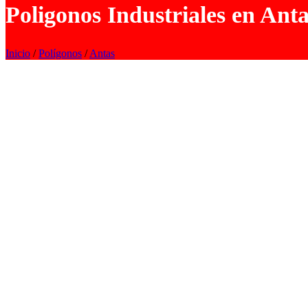
Poligonos Industriales en Ant
Inicio
/
Polígonos
/
Antas