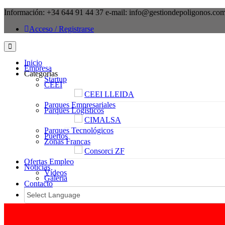
Información:
+34 644 91 44 37
e-mail:
info@gestiondepoligonos.co
Acceso / Registrarse
Inicio
Empresa
Categorías
Startup
CEEI
CEEI LLEIDA
Parques Empresariales
Parques Logísticos
CIMALSA
Parques Tecnológicos
Puertos
Zonas Francas
Consorci ZF
Ofertas Empleo
Noticias
Vídeos
Galeria
Contacto