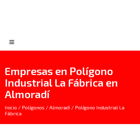
Empresas en Polígono
Industrial La Fábrica en
Almoradí
Inicio
/
Polígonos
/
Almoradí
/ Polígono Industrial La
Fábrica