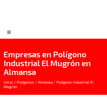
Empresas en Polígono
Industrial El Mugrón en
Almansa
Inicio
/
Polígonos
/
Almansa
/ Polígono Industrial El
Mugrón