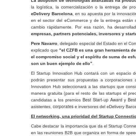
La adopción de tecnologías avanzadas ha produc
la logística, la comercialización o la entrega de 
eDelivery Barcelona
, en su apuesta por la innovació
en el sector del eCommerce y de la entrega están si
cambio rápidamente. Por esa razón, ha desarrollad
empresas, partners potenciales, inversores y start
Pere Navarro
, delegado especial del Estado en el Con
explicado que
"el CZFB es una gran herramienta de
el compromiso social y el espíritu de suma de es
son un buen ejemplo de ello”
.
El Startup Innovation Hub contará con un espacio de
podrán presentar sus propuestas a corporaciones 
Innovation Hub seleccionará a las startups que cons
manera gratuita (para el resto de las startups el pr
Best Start-up Award
Bes
candidatas a los premios
y
corporates
asistentes,
e inversores del eDelivery Barc
El networking, una prioridad del Startup Connect
Cabe destacar la importancia que da el Startup Conne
en las reuniones B2B que organiza en forma de speed