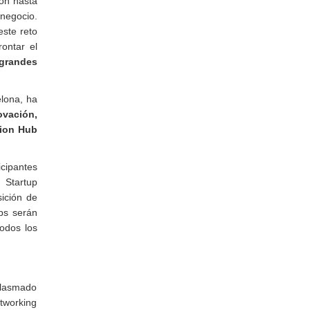
ón hasta
negocio.
este reto
ontar el
grandes
ona, ​​ha
ovación,
tion Hub
cipantes
 Startup
ición de
ups serán
odos los
 plasmado
tworking