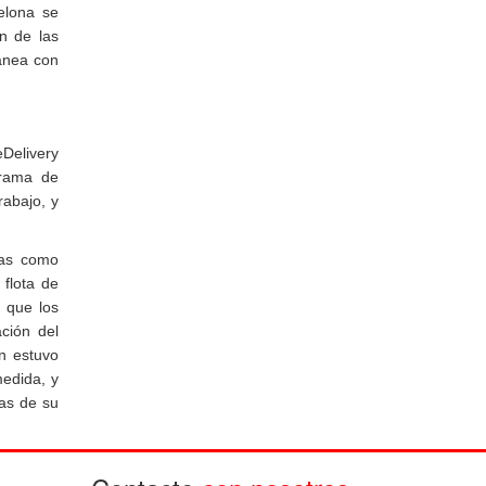
elona se
n de las
tánea con
eDelivery
grama de
rabajo, y
vas como
 flota de
e que los
ación del
n estuvo
medida, y
cas de su