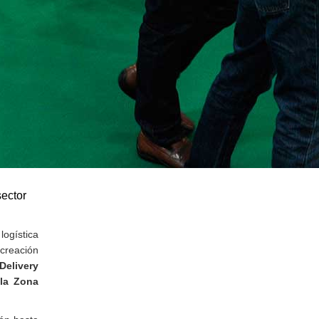
sector
logística
creación
Delivery
 la Zona