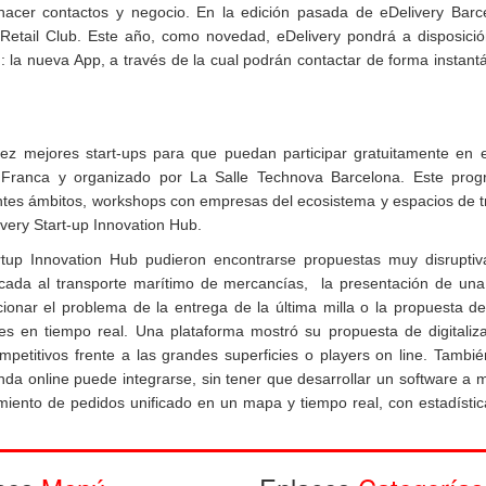
 hacer contactos y negocio. En la edición pasada de eDelivery Barc
Retail Club. Este año, como novedad, eDelivery pondrá a disposició
 la nueva App, a través de la cual podrán contactar de forma instan
 diez mejores start-ups para que puedan participar gratuitamente en 
 Franca y organizado por La Salle Technova Barcelona. Este pro
ntes ámbitos, workshops con empresas del ecosistema y espacios de t
ivery Start-up Innovation Hub.
tartup Innovation Hub pudieron encontrarse propuestas muy disrupti
ocada al transporte marítimo de mercancías,
la presentación de una
ionar el problema de la entrega de la última milla o la propuesta d
ntes en tiempo real. Una plataforma mostró su propuesta de digitaliz
etitivos frente a las grandes superficies o players on line. Tambié
enda online puede integrarse, sin tener que desarrollar un software a 
miento de pedidos unificado en un mapa y tiempo real, con estadísti