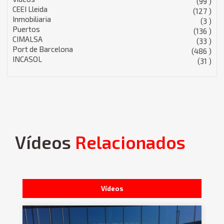
(99 )
CEEI Lleida
(127 )
Inmobiliaria
(3 )
Puertos
(136 )
CIMALSA
(33 )
Port de Barcelona
(486 )
INCASOL
(31 )
Vídeos
Relacionados
Vídeos