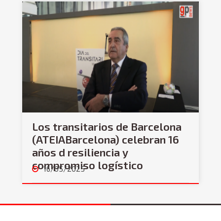
Los transitarios de Barcelona
(ATEIABarcelona) celebran 16
años d resiliencia y
compromiso logístico
16/05/2025