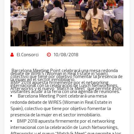
El Consorci
10/08/2018
Barcelona Meeting Point celebrará una mesa redonda
debate de WIRES (Woman in Real Estate in Spain),
colectivo que tiene por objetivo fomentar la presencia de
la mujer en el sector inmobiliario.
BMP 2018 apuesta firmemente por el networking
internacional con la celebración de Lunch Networkings,
Afterworks y el nuevo “Match & Meet” que permite a los
visitantes acudir a la feria con una agenda de reuniones.
Barcelona Meeting Point celebrará una mesa
redonda debate de WIRES (Woman in Real Estate in
Spain), colectivo que tiene por objetivo fomentar la
presencia de la mujer en el sector inmobiliario.
BMP 2018 apuesta firmemente por el networking
internacional con la celebración de Lunch Networkings,
Afterworks y el nuevo “Match & Meet” que permite a los