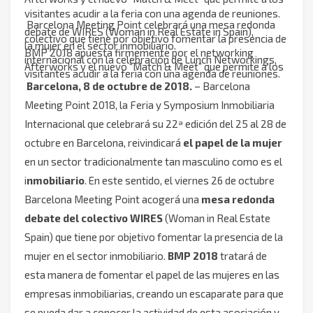
visitantes acudir a la feria con una agenda de reuniones.
Barcelona Meeting Point celebrará una mesa redonda
debate de WIRES (Woman in Real Estate in Spain),
colectivo que tiene por objetivo fomentar la presencia de
la mujer en el sector inmobiliario.
BMP 2018 apuesta firmemente por el networking
internacional con la celebración de Lunch Networkings,
Afterworks y el nuevo “Match & Meet” que permite a los
visitantes acudir a la feria con una agenda de reuniones.
Barcelona, 8 de octubre de 2018.
– Barcelona
Meeting Point 2018, la Feria y Symposium Inmobiliaria
Internacional que celebrará su 22ª edición del 25 al 28 de
octubre en Barcelona, reivindicará
el papel de la mujer
en un sector tradicionalmente tan masculino como es el
i
nmobiliario
. En este sentido, el viernes 26 de octubre
Barcelona Meeting Point acogerá una
mesa redonda
debate del colectivo WIRES
(Woman in Real Estate
Spain) que tiene por objetivo fomentar la presencia de la
mujer en el sector inmobiliario.
BMP 2018
tratará de
esta manera de fomentar el papel de las mujeres en las
empresas inmobiliarias, creando un escaparate para que
se pueda dar a conocer la actividad de esta asociación y