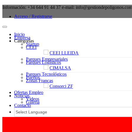
Información:
+34 644 91 44 37
e-mail:
info@gestiondepoligonos.co
Acceso / Registrarse
Inicio
Empresa
Categorías
Startup
CEEI
CEEI LLEIDA
Parques Empresariales
Parques Logísticos
CIMALSA
Parques Tecnológicos
Puertos
Zonas Francas
Consorci ZF
Ofertas Empleo
Noticias
Vídeos
Galeria
Contacto