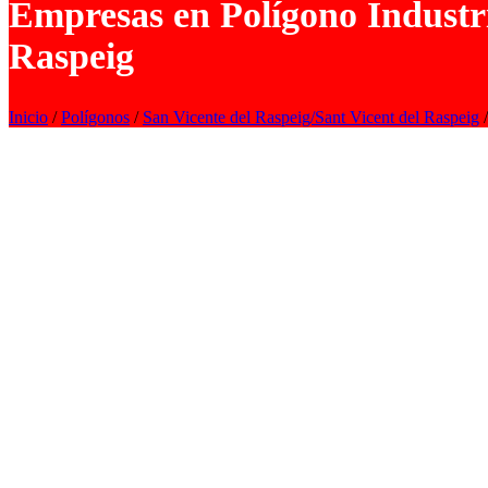
Empresas en Polígono Industri
Raspeig
Inicio
/
Polígonos
/
San Vicente del Raspeig/Sant Vicent del Raspeig
/